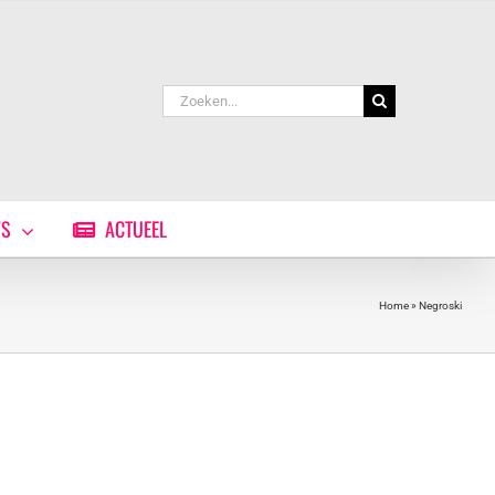
Zoeken
naar:
WS
ACTUEEL
Home
»
Negroski