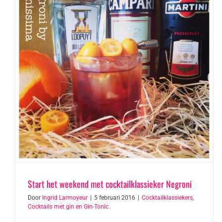
Start het weekend met cocktailklassieker Negroni
Door
Ingrid Larmoyeur
|
5 februari 2016
|
Cocktailklassiekers
,
Cocktails met gin en Gin-Tonic