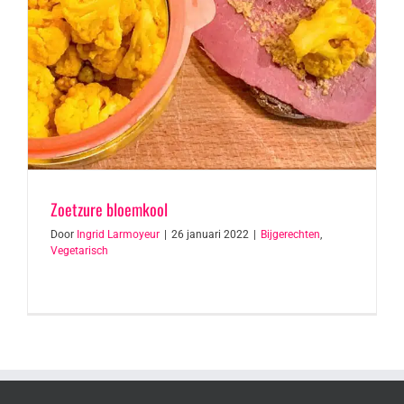
Zoetzure bloemkool
Door
Ingrid Larmoyeur
|
26 januari 2022
|
Bijgerechten
,
Vegetarisch