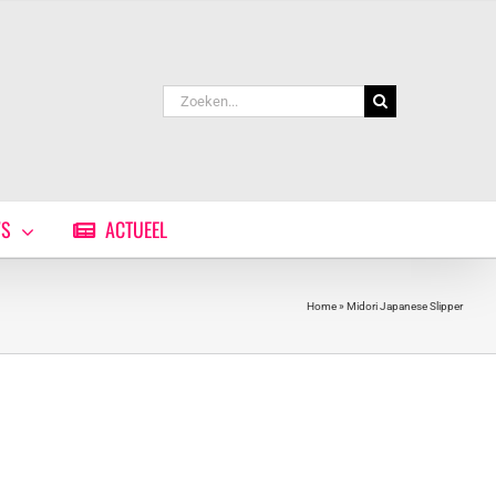
Zoeken
naar:
WS
ACTUEEL
Home
»
Midori Japanese Slipper