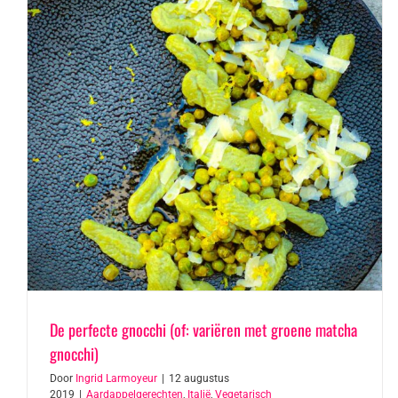
De perfecte gnocchi (of: variëren met groene matcha
gnocchi)
Door
Ingrid Larmoyeur
|
12 augustus
2019
|
Aardappelgerechten
,
Italië
,
Vegetarisch