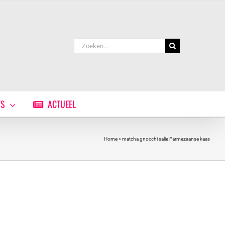
Zoeken
naar:
WS
ACTUEEL
Home
»
matcha gnocchi salie Parmezaanse kaas