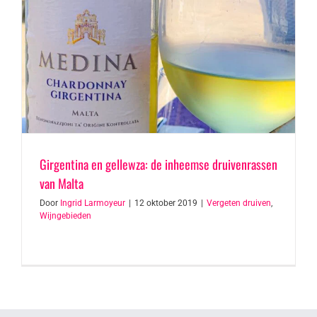
Girgentina en gellewza: de inheemse druivenrassen
van Malta
Door
Ingrid Larmoyeur
|
12 oktober 2019
|
Vergeten druiven
,
Wijngebieden