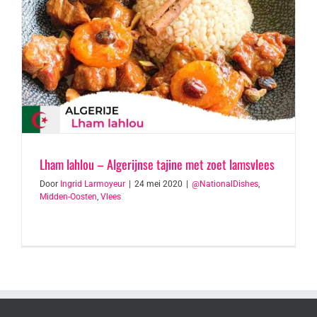
Lham lahlou – Algerijnse tajine met zoet lamsvlees
Door
Ingrid Larmoyeur
|
24 mei 2020
|
@NationalDishes
,
Midden-Oosten
,
Vlees