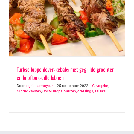
Turkse kippenlever-kebabs met gegrilde groenten
en knoflook-dille labneh
Door
Ingrid Larmoyeur
|
25 september 2022
|
Gevogelte
,
Midden-Oosten
,
Oost-Europa
,
Sauzen, dressings, salsa's