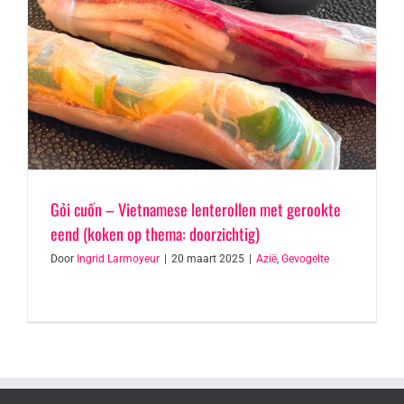
Gỏi cuốn – Vietnamese lenterollen met gerookte
eend (koken op thema: doorzichtig)
Door
Ingrid Larmoyeur
|
20 maart 2025
|
Azië
,
Gevogelte