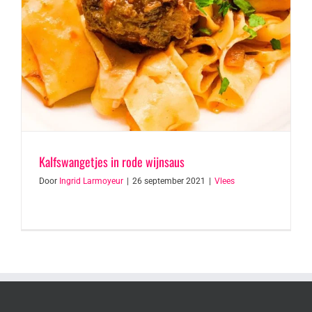
Kalfswangetjes in rode wijnsaus
Door
Ingrid Larmoyeur
|
26 september 2021
|
Vlees