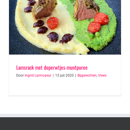
Lamsrack met doperwtjes-muntpuree
Door
Ingrid Larmoyeur
|
15 juli 2020
|
Bijgerechten
,
Vlees