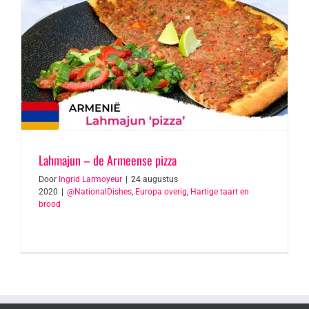
Lahmajun – de Armeense pizza
Door
Ingrid Larmoyeur
|
24 augustus
2020
|
@NationalDishes
,
Europa overig
,
Hartige taart en
brood