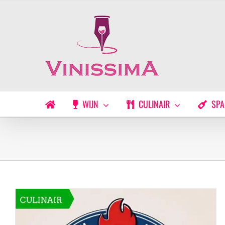
Ga
naar
inhoud
WIJN
CULINAIR
SPA