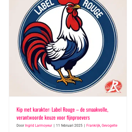
Kip met karakter: Label Rouge – de smaakvolle,
verantwoorde keuze voor fijnproevers
Door
Ingrid Larmoyeur
|
11 februari 2025
|
Frankrijk
,
Gevogelte