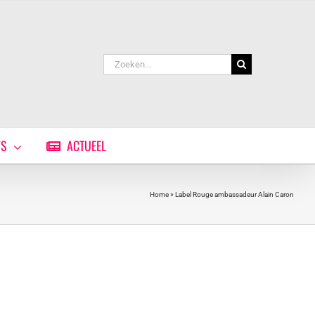
Zoeken
naar:
WS
ACTUEEL
Home
»
Label Rouge ambassadeur Alain Caron