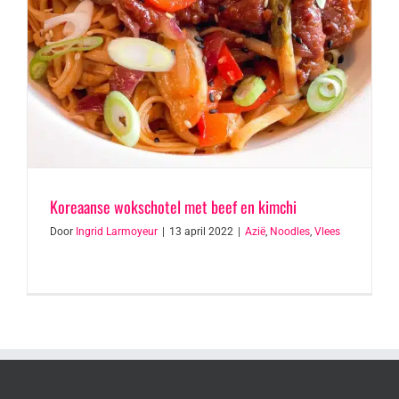
Koreaanse wokschotel met beef en kimchi
Door
Ingrid Larmoyeur
|
13 april 2022
|
Azië
,
Noodles
,
Vlees