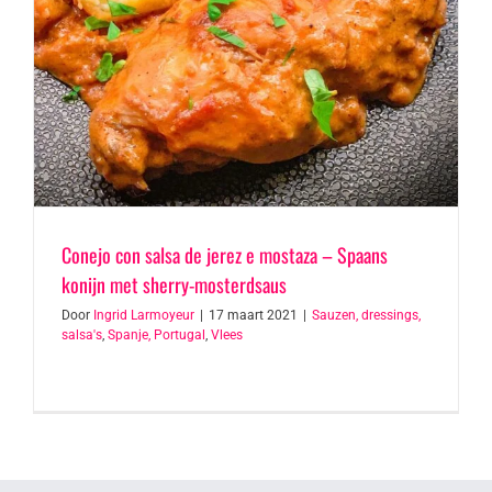
Conejo con salsa de jerez e mostaza – Spaans
konijn met sherry-mosterdsaus
Door
Ingrid Larmoyeur
|
17 maart 2021
|
Sauzen, dressings,
salsa's
,
Spanje, Portugal
,
Vlees