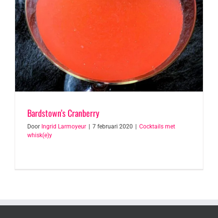
Bardstown’s Cranberry
Door
Ingrid Larmoyeur
|
7 februari 2020
|
Cocktails met
whisk(e)y