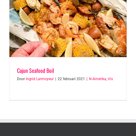
Cajun Seafood Boil
Door
Ingrid Larmoyeur
|
22 februari 2021
|
N-Amerika
,
Vis