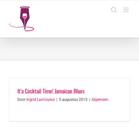
Ga
naar
inhoud
It’a Cocktail Time! Jamaican Blues
Door
Ingrid Larmoyeur
|
5 augustus 2015
|
Algemeen