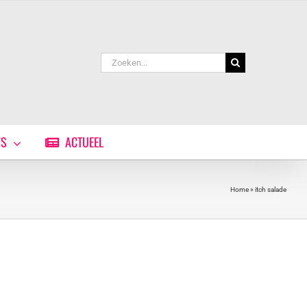
Zoeken
naar:
WS
ACTUEEL
Home
»
itch salade