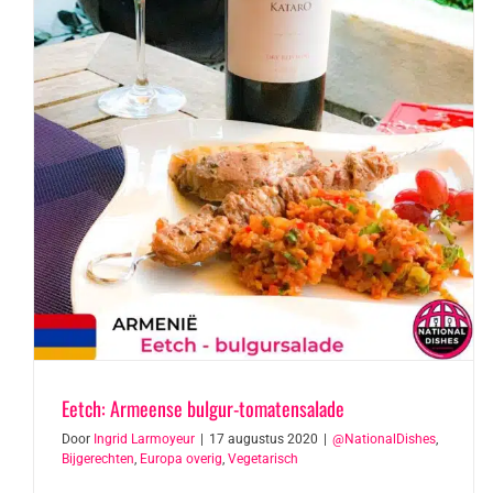
Eetch: Armeense bulgur-tomatensalade
Door
Ingrid Larmoyeur
|
17 augustus 2020
|
@NationalDishes
,
Bijgerechten
,
Europa overig
,
Vegetarisch