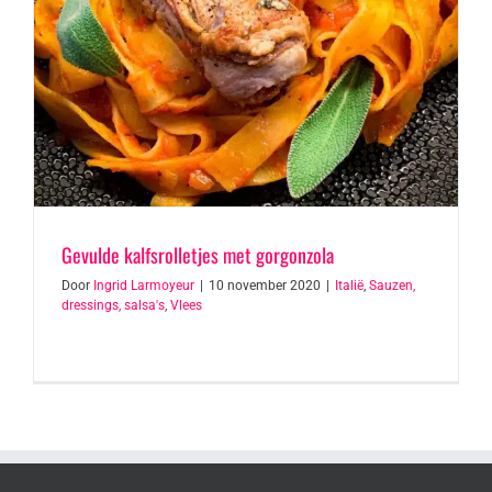
Gevulde kalfsrolletjes met gorgonzola
Door
Ingrid Larmoyeur
|
10 november 2020
|
Italië
,
Sauzen,
dressings, salsa's
,
Vlees