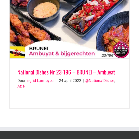
National Dishes Nr 23-196 – BRUNEI – Ambuyat
Door
Ingrid Larmoyeur
|
24 april 2022
|
@NationalDishes
,
Azië