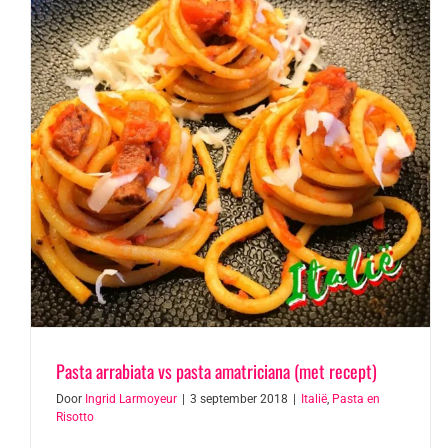
Pasta arrabiata vs pasta amatriciana (met recept)
Door
Ingrid Larmoyeur
|
3 september 2018
|
Italië
,
Pasta en
Risotto