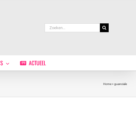
Zoeken
naar:
WS
ACTUEEL
Home
»
guanciale