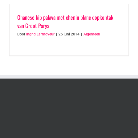
Ghanese kip palava met chenin blanc dopkontak
van Groot Parys
Door
Ingrid Larmoyeur
|
26 juni 2014
|
Algemeen