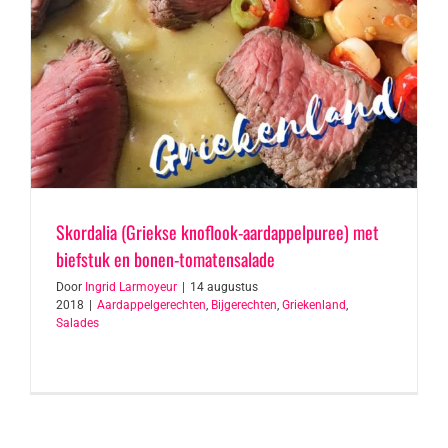
Skordalia (Griekse knoflook-aardappelpuree) met
biefstuk en bonen-tomatensalade
Door
Ingrid Larmoyeur
|
14 augustus
2018
|
Aardappelgerechten
,
Bijgerechten
,
Griekenland
,
Salades