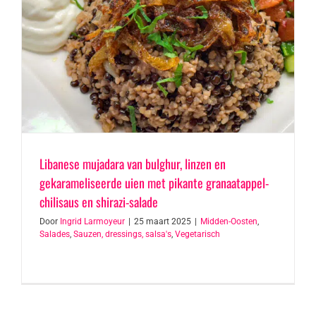
Libanese mujadara van bulghur, linzen en
gekarameliseerde uien met pikante granaatappel-
chilisaus en shirazi-salade
Door
Ingrid Larmoyeur
|
25 maart 2025
|
Midden-Oosten
,
Salades
,
Sauzen, dressings, salsa's
,
Vegetarisch