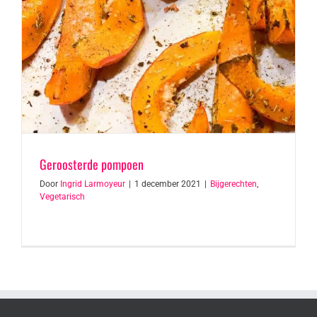
Geroosterde pompoen
Door
Ingrid Larmoyeur
|
1 december 2021
|
Bijgerechten
,
Vegetarisch