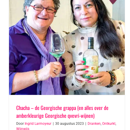
Chacha – de Georgische grappa (en alles over de
amberkleurige Georgische qvevri-wijnen)
Door
Ingrid Larmoyeur
|
30 augustus 2023
|
Dranken
,
Ontkurkt
,
Wijnwijs