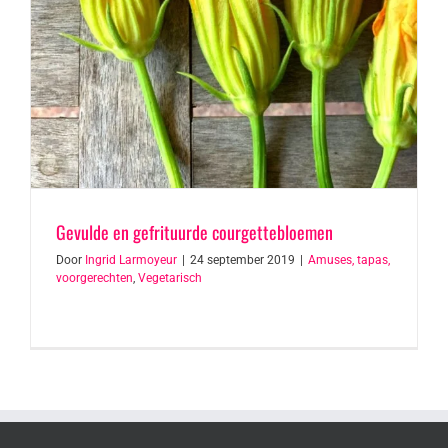
Gevulde en gefrituurde courgettebloemen
Door
Ingrid Larmoyeur
|
24 september 2019
|
Amuses, tapas,
voorgerechten
,
Vegetarisch