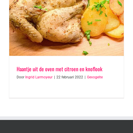
Haantje uit de oven met citroen en knoflook
Door
Ingrid Larmoyeur
|
22 februari 2022
|
Gevogelte