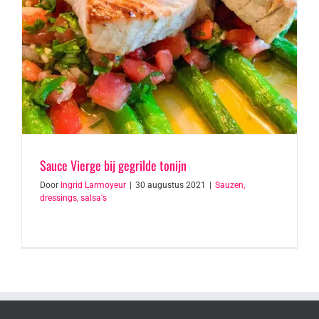
Sauce Vierge bij gegrilde tonijn
Door
Ingrid Larmoyeur
|
30 augustus 2021
|
Sauzen,
dressings, salsa's