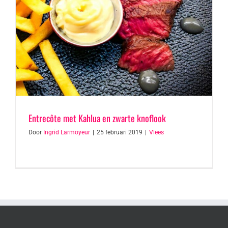
Entrecôte met Kahlua en zwarte knoflook
Door
Ingrid Larmoyeur
|
25 februari 2019
|
Vlees