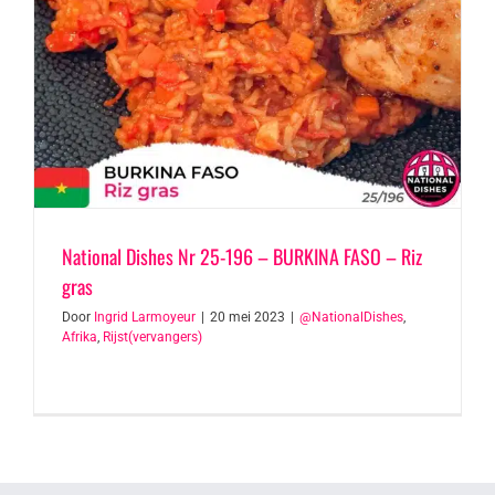
National Dishes Nr 25-196 – BURKINA FASO – Riz
gras
Door
Ingrid Larmoyeur
|
20 mei 2023
|
@NationalDishes
,
Afrika
,
Rijst(vervangers)