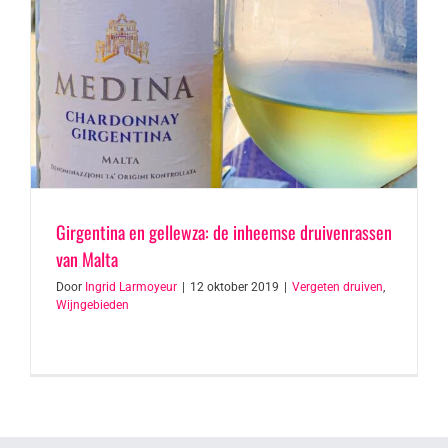
Girgentina en gellewza: de inheemse druivenrassen
van Malta
Door
Ingrid Larmoyeur
|
12 oktober 2019
|
Vergeten druiven
,
Wijngebieden