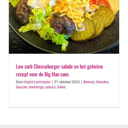
Low carb Cheeseburger salade en het geheime
recept voor de Big Mac-saus
Door
Ingrid Larmoyeur
|
21 oktober 2022
|
Bewust
,
Salades
,
Sauzen, dressings, salsa's
,
Vlees