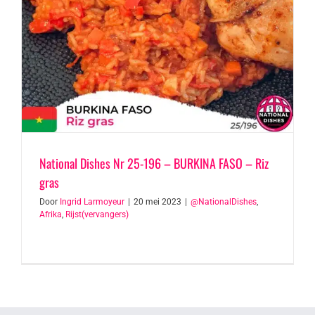
National Dishes Nr 25-196 – BURKINA FASO – Riz
gras
Door
Ingrid Larmoyeur
|
20 mei 2023
|
@NationalDishes
,
Afrika
,
Rijst(vervangers)