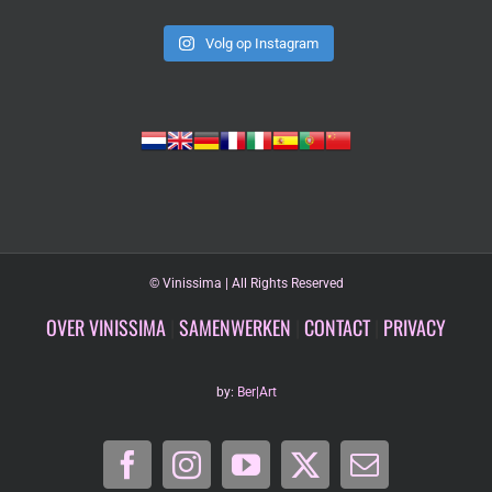
Volg op Instagram
©
Vinissima | All Rights Reserved
OVER VINISSIMA
|
SAMENWERKEN
|
CONTACT
|
PRIVACY
by:
Ber|Art
Facebook
Instagram
YouTube
X
E-