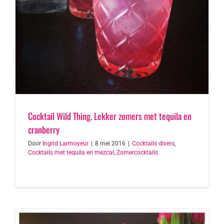
Cocktail Wild Thing. Lekker zomers met tequila en
cranberry
Door
Ingrid Larmoyeur
|
8 mei 2016
|
Cocktails divers
,
Cocktails met tequila en mezcal
,
Zomercocktails