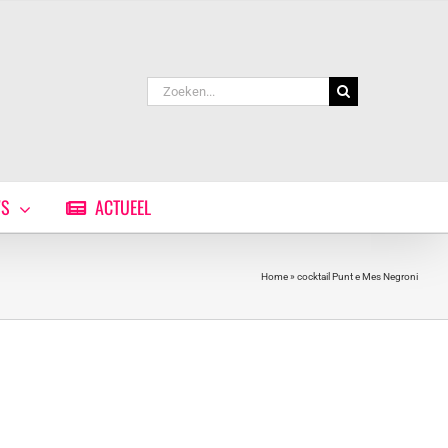
Zoeken
naar:
WS
ACTUEEL
Home
»
cocktail Punt e Mes Negroni