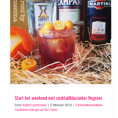
Start het weekend met cocktailklassieker Negroni
Door
Ingrid Larmoyeur
|
5 februari 2016
|
Cocktailklassiekers
,
Cocktails met gin en Gin-Tonic