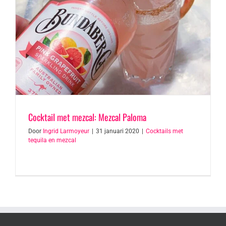
Cocktail met mezcal: Mezcal Paloma
Door
Ingrid Larmoyeur
|
31 januari 2020
|
Cocktails met
tequila en mezcal