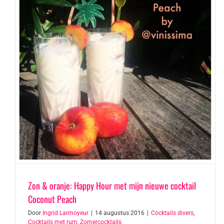
Zon & oranje: Happy Hour met mijn nieuwe cocktail
Coconut Peach
Door
Ingrid Larmoyeur
|
14 augustus 2016
|
Cocktails divers
,
Cocktails met rum
,
Zomercocktails