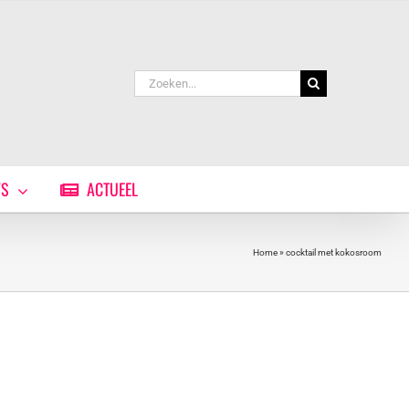
Zoeken
naar:
WS
ACTUEEL
Home
»
cocktail met kokosroom