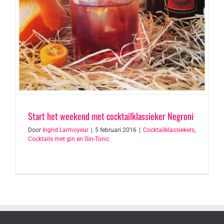
Start het weekend met cocktailklassieker Negroni
Door
Ingrid Larmoyeur
|
5 februari 2016
|
Cocktailklassiekers
,
Cocktails met gin en Gin-Tonic