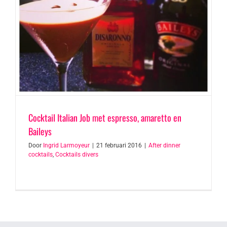
Cocktail Italian Job met espresso, amaretto en
Baileys
Door
Ingrid Larmoyeur
|
21 februari 2016
|
After dinner
cocktails
,
Cocktails divers