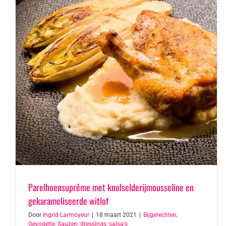
Parelhoensuprême met knolselderijmousseline en
gekarameliseerde witlof
Door
Ingrid Larmoyeur
|
18 maart 2021
|
Bijgerechten
,
Gevogelte
,
Sauzen, dressings, salsa's