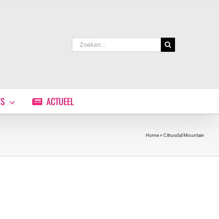
Zoeken
naar:
WS
ACTUEEL
Home
»
Citrusdal Mountain