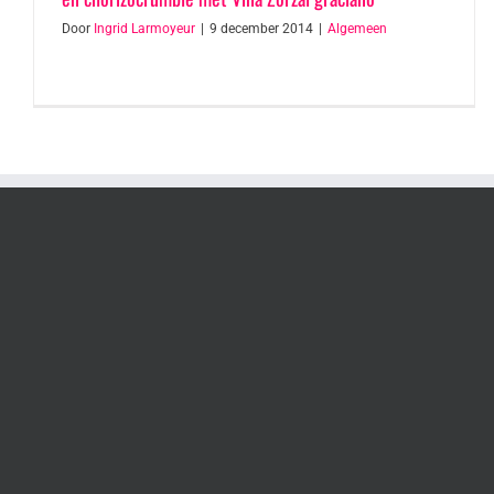
Door
Ingrid Larmoyeur
|
9 december 2014
|
Algemeen