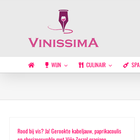
Ga
naar
inhoud
WIJN
CULINAIR
SPA
Rood bij vis? Ja! Gerookte kabeljauw, paprikacoulis
en chorizocrumble met Viña Zorzal graciano