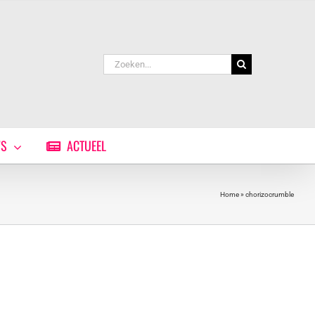
Zoeken
naar:
WS
ACTUEEL
Home
»
chorizocrumble