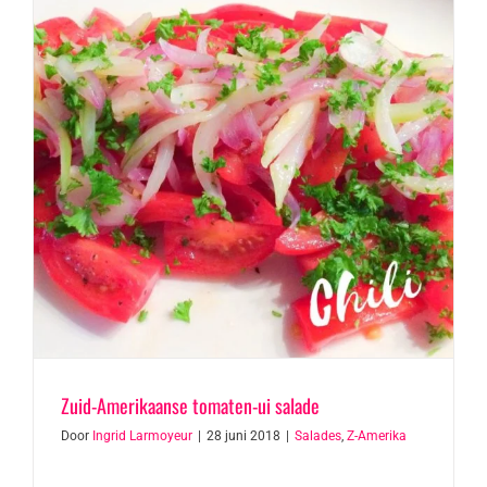
Zuid-Amerikaanse tomaten-ui salade
Door
Ingrid Larmoyeur
|
28 juni 2018
|
Salades
,
Z-Amerika