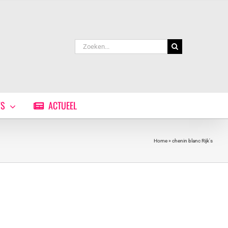
Zoeken
naar:
WS
ACTUEEL
Home
»
chenin blanc Rijk's