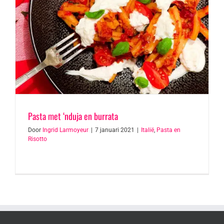
Pasta met ‘nduja en burrata
Door
Ingrid Larmoyeur
|
7 januari 2021
|
Italië
,
Pasta en
Risotto