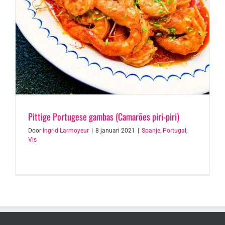
Pittige Portugese gambas (Camarões piri-piri)
Door
Ingrid Larmoyeur
|
8 januari 2021
|
Spanje, Portugal
,
Vis