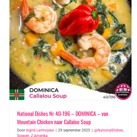
National Dishes Nr 40-196 – DOMINICA – van
Mountain Chicken naar Callaloo Soup
Door
Ingrid Larmoyeur
|
29 september 2025
|
@NationalDishes
,
Soepen
,
Z-Amerika