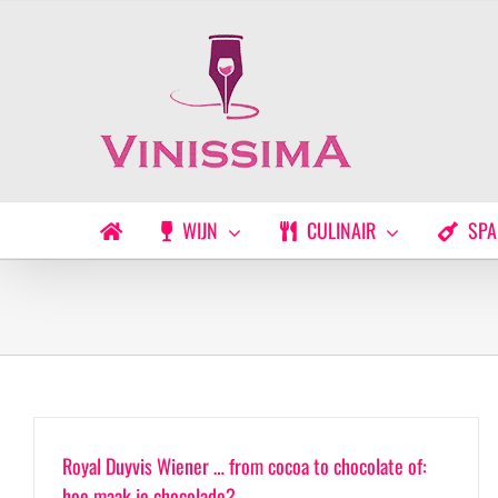
Ga
naar
inhoud
WIJN
CULINAIR
SPA
Royal Duyvis Wiener … from cocoa to chocolate of:
hoe maak je chocolade?