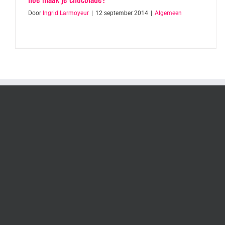
Door
Ingrid Larmoyeur
|
12 september 2014
|
Algemeen