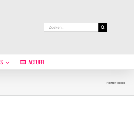
Zoeken
naar:
WS
ACTUEEL
Home
»
cacao