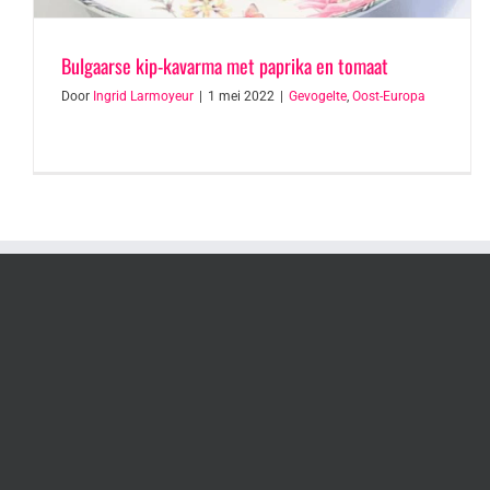
Bulgaarse kip-kavarma met paprika en tomaat
Door
Ingrid Larmoyeur
|
1 mei 2022
|
Gevogelte
,
Oost-Europa