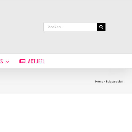
Zoeken
naar:
WS
ACTUEEL
Home
»
Bulgaars eten