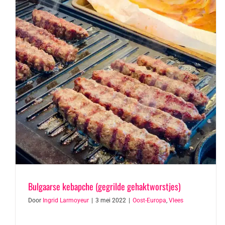
Bulgaarse kebapche (gegrilde gehaktworstjes)
Door
Ingrid Larmoyeur
|
3 mei 2022
|
Oost-Europa
,
Vlees