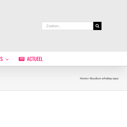
Zoeken
naar:
WS
ACTUEEL
Home
»
Bourbon whiskey saus