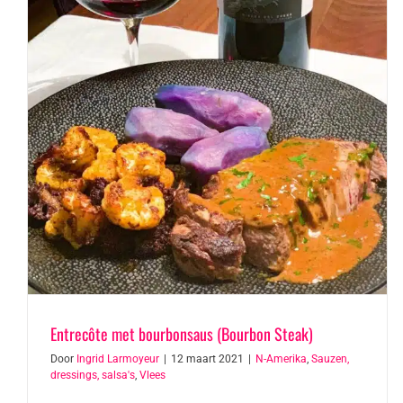
Entrecôte met bourbonsaus (Bourbon Steak)
Door
Ingrid Larmoyeur
|
12 maart 2021
|
N-Amerika
,
Sauzen,
dressings, salsa's
,
Vlees